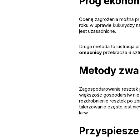
Próg ekonom
Ocenę zagrożenia można prz
roku w uprawie kukurydzy na
jest uzasadnione.
Druga metoda to lustracja p
omacnicy
przekracza 6 szt
Metody zwa
Zagospodarowanie resztek p
większość gospodarstw nie
rozdrobnienie resztek po z
talerzowanie często jest n
larw.
Przyspiesze