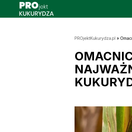
Przejdź
do
treści
PROjektKukurydza.pl
»
Omacn
OMACNIC
NAJWAŻN
KUKURY