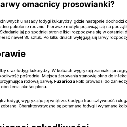
larwy omacnicy prosowianki?
ożniwnych u nasady łodygi kukurydzy, gdzie następnie dochodzi 
edno pokolenie rocznie. Pierwsze motyle pojawiają się na począt
kładanie jaj po spodniej stronie liści rozpoczyna się w ostatniej
rać nawet 80 sztuk. Po kilku dniach wylęgają się larwy rozpoczy
prawie
lby oraz łodygi kukurydzy. W kolbach wygryzają ziarniaki i przegry
zkodliwość pośrednia. Miejsca żerowania stanowią okno do infekc
a przyjmująca różową barwę.
Fuzarioza
kolb prowadzi do zanieczy
bniżenia jakości plonu.
rz łodygi, wygryzając jej wnętrze. Łodyga traci sztywność i ule
ć zebrane. Charakterystyczne są połamane łodygi i wyłamane kol