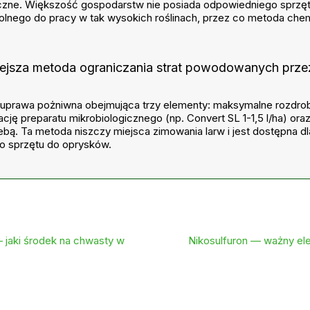
zne. Większość gospodarstw nie posiada odpowiedniego sprzęt
nego do pracy w tak wysokich roślinach, przez co metoda chemi
niejsza metoda ograniczania strat powodowanych prz
 uprawa pożniwna obejmująca trzy elementy: maksymalne rozdro
cję preparatu mikrobiologicznego (np. Convert SL 1-1,5 l/ha) or
bą. Ta metoda niszczy miejsca zimowania larw i jest dostępna dl
o sprzętu do oprysków.
jaki środek na chwasty w
Nikosulfuron — ważny ele