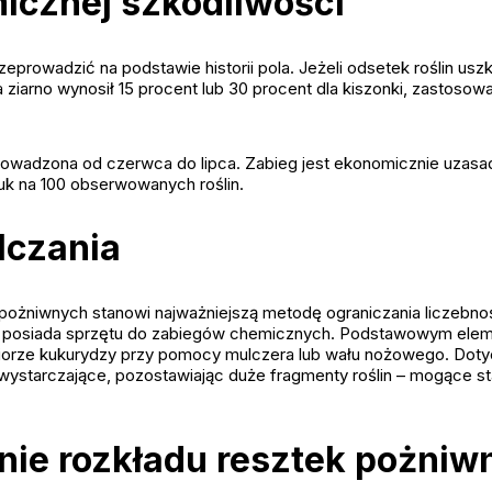
icznej szkodliwości
eprowadzić na podstawie historii pola. Jeżeli odsetek roślin u
 ziarno wynosił 15 procent lub 30 procent dla kiszonki, zastos
rowadzona od czerwca do lipca. Zabieg jest ekonomicznie uzasadni
uk na 100 obserwowanych roślin.
lczania
ożniwnych stanowi najważniejszą metodę ograniczania liczebno
 posiada sprzętu do zabiegów chemicznych. Podstawowym ele
biorze kukurydzy przy pomocy mulczera lub wału nożowego. Dot
iewystarczające, pozostawiając duże fragmenty roślin – mogące 
nie rozkładu resztek pożniw