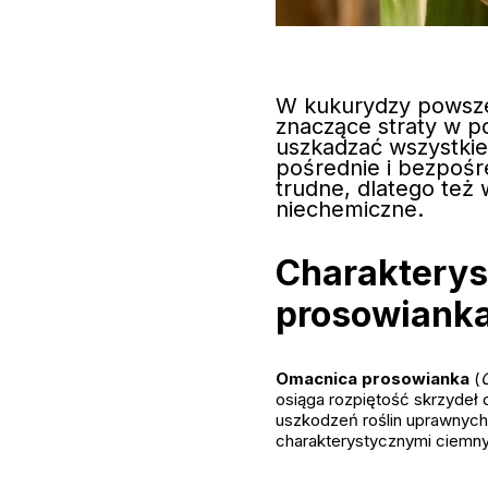
W kukurydzy powszec
znaczące straty w p
uszkadzać wszystkie
pośrednie i bezpośr
trudne, dlatego też 
niechemiczne.
Charakterys
prosowiank
Omacnica prosowianka
(
O
osiąga rozpiętość skrzydeł 
uszkodzeń roślin uprawnych
charakterystycznymi ciemny