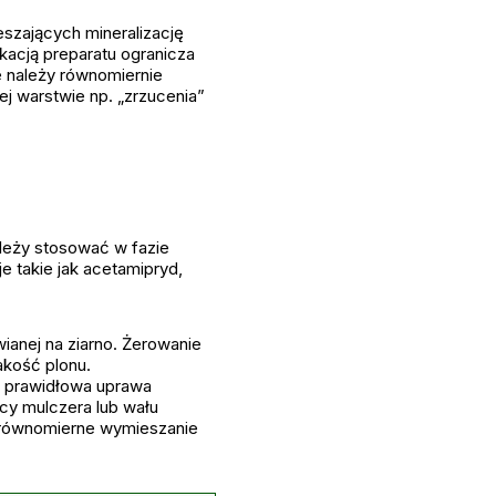
szających mineralizację
ikacją preparatu ogranicza
e należy równomiernie
ej warstwie np. „zrzucenia”
leży stosować w fazie
e takie jak acetamipryd,
anej na ziarno. Żerowanie
akość plonu.
t prawidłowa uprawa
cy mulczera lub wału
z równomierne wymieszanie