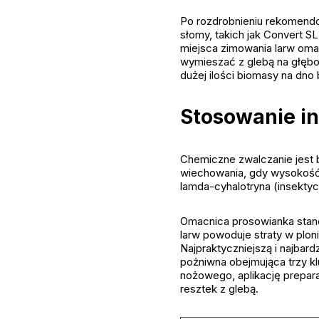
Po rozdrobnieniu rekomendo
słomy, takich jak Convert SL
miejsca zimowania larw omac
wymieszać z glebą na głębok
dużej ilości biomasy na dno 
Stosowanie i
Chemiczne zwalczanie jest 
wiechowania, gdy wysokość r
lamda-cyhalotryna (insekty
Omacnica prosowianka stano
larw powoduje straty w plon
Najpraktyczniejszą i najbar
pożniwna obejmująca trzy k
nożowego, aplikację prepar
resztek z glebą.