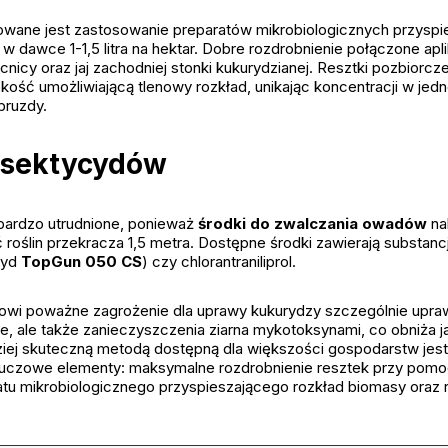
wane jest zastosowanie preparatów mikrobiologicznych przyspie
 w dawce 1-1,5 litra na hektar. Dobre rozdrobnienie połączone apl
nicy oraz jaj zachodniej stonki kukurydzianej. Resztki pozbiorcz
ość umożliwiającą tlenowy rozkład, unikając koncentracji w jedn
bruzdy.
nsektycydów
bardzo utrudnione, ponieważ
środki do zwalczania owadów
na
oślin przekracza 1,5 metra. Dostępne środki zawierają substancj
cyd
TopGun 050 CS
) czy chlorantraniliprol.
wi poważne zagrożenie dla uprawy kukurydzy szczególnie uprawi
ie, ale także zanieczyszczenia ziarna mykotoksynami, co obniża j
dziej skuteczną metodą dostępną dla większości gospodarstw jes
luczowe elementy: maksymalne rozdrobnienie resztek przy pomo
atu mikrobiologicznego przyspieszającego rozkład biomasy ora