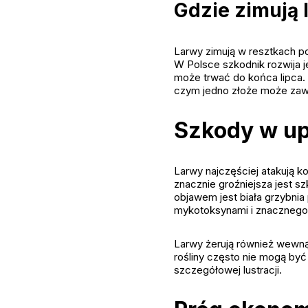
Gdzie zimują 
Larwy zimują w resztkach p
W Polsce szkodnik rozwija j
może trwać do końca lipca. S
czym jedno złoże może zawie
Szkody w u
Larwy najczęściej atakują ko
znacznie groźniejsza jest s
objawem jest biała grzybni
mykotoksynami i znacznego o
Larwy żerują również wewnąt
rośliny często nie mogą by
szczegółowej lustracji.