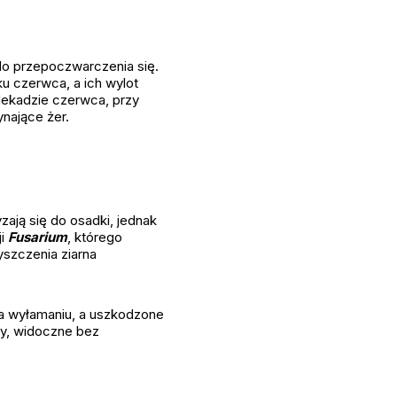
do przepoczwarczenia się.
ku czerwca, a ich wylot
 dekadzie czerwca, przy
nające żer.
zają się do osadki, jednak
ji
Fusarium
, którego
szczenia ziarna
ga wyłamaniu, a uszkodzone
by, widoczne bez