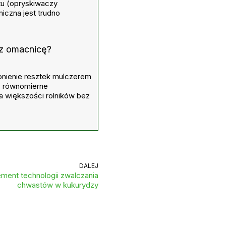
u (opryskiwaczy
czna jest trudno
ez omacnicę?
bnienie resztek mulczerem
az równomierne
a większości rolników bez
DALEJ
ment technologii zwalczania
chwastów w kukurydzy