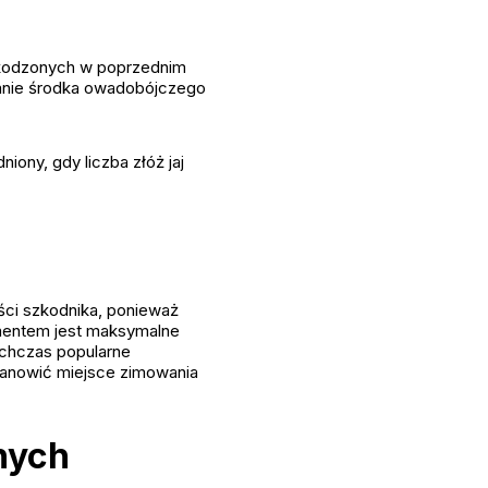
szkodzonych w poprzednim
owanie środka owadobójczego
ony, gdy liczba złóż jaj
ści szkodnika, ponieważ
mentem jest maksymalne
ychczas popularne
stanowić miejsce zimowania
nych