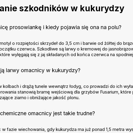
zanie szkodników w kukurydzy
cę prosowiankę i kiedy pojawia się ona na polu?
otyl o rozpiętości skrzydeł do 3,5 cm i barwie od żółtej do brą
 początku czerwca. Szkodliwe są larwy o kremowej do jasnobrązo
które wylęgają się z jaj składanych od końca czerwca na spodniej 
ją larwy omacnicy w kukurydzy?
w kolbach i drążą tunele wewnątrz łodyg, co prowadzi do ich wyłam
erowania stanowią bramę wejściową dla grzybów Fusarium, które
jące ziarno i obniżające jakość plonu.
chemiczne omacnicy jest takie trudne?
 w fazie wiechowania, gdy kukurydza ma już ponad 1,5 metra wys